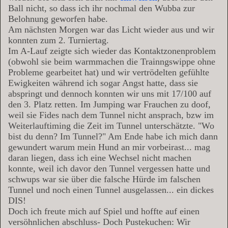
Ball nicht, so dass ich ihr nochmal den Wubba zur
Belohnung geworfen habe.
Am nächsten Morgen war das Licht wieder aus und wir
konnten zum 2. Turniertag.
Im A-Lauf zeigte sich wieder das Kontaktzonenproblem
(obwohl sie beim warmmachen die Trainngswippe ohne
Probleme gearbeitet hat) und wir vertrödelten gefühlte
Ewigkeiten während ich sogar Angst hatte, dass sie
abspringt und dennoch konnten wir uns mit 17/100 auf
den 3. Platz retten
. Im Jumping war Frauchen zu doof,
weil sie Fides nach dem Tunnel nicht ansprach, bzw im
Weiterlauftiming die Zeit im Tunnel unterschätzte. "Wo
bist du denn? Im Tunnel?
" Am Ende habe ich mich dann
gewundert warum mein Hund an mir vorbeirast... mag
daran liegen, dass ich eine Wechsel nicht machen
konnte, weil ich davor den Tunnel vergessen hatte
und
schwups war sie über die falsche Hürde im falschen
Tunnel und noch einen Tunnel ausgelassen... ein dickes
DIS!
Doch ich freute mich auf Spiel und hoffte auf einen
versöhnlichen abschluss- Doch Pustekuchen: Wir