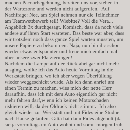
machen Pacourbegehnung, bereiten uns vor, stehen in
der Wartezone und werden nicht aufgerufen.
Auf
Nachfrage: Nee, am Spiel nehmen nur die Teilnehmer
am Teamwettbewerb teil! Wiebitte? Voll die Vera...
Angeblich 3x durchgesagt. Komisch, dass da noch viele
andere auf ihren Start warteten. Das beste war aber, dass
wir trotzdem noch dass ganze Spiel warten mussten, um
unsere Papiere zu bekommen. Naja, nun bin ihc schon
wieder etwas entspannter und freue mich einfach mal
über unsere zwei Platzierungen!
Nachdem die Lampe auf der Rückfahrt gar nicht mehr
ausging, wollte ich das Auto heute Vormittag in die
Werkstatt bringen, wo ich aber wegen Überfüllung
wieder weggeschickt wurde. Als ich dann anrief um
einen Termin zu machen, wies mich der nette Herr
daraufhin, dass ich mit dem Auto eigentlich gar nicht
mehr fahren darf,w enn ich keinen Motorschaden
riskieren will, da der Öldruck nicht stimmt.
Ich also
gleich wieder zur Werkstatt und mit Fides eine Studne
nach Hause gelaufen. Gitta hat dann Fides abgeholt (da
sie ja vormittags im Auto wohnt und somit morgen früh