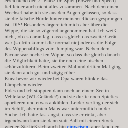
erreichtend den 2. Platz! Im Spiel (Power und Speed)
lief leider auch nicht alles zusammen. Nach dem einen
Wechsel habe ich sie aus den Augen gelassen, so dass
sie die falsche Hürde hinter meinem Rücken gesprungen
ist. DIS! Besonders ärgere ich mich aber über die
Wippe, die sie so zögernd angenommen hat. Ich weiß
nicht, ob es daran lag, dass es gleich das zweite Gerät
war (so früh kommt die normal nie) oder es die Folge
des Wippenabflugs vom Jumping war
. Neben dem
Pacour war noche ien Wippe, so dass ihc gleich danach
die Möglichkeit hatte, sie ihr noch eine bischen
schönzufüttern. Beim zweiten Mal und dritten Mal ging
sie dann auch gut und zügig rüber...
Kurz bevor wir wieder bei Opa waren blinkte das
Lämpchen wieder...
Fides und ich stoppten dann noch an einem See in
Vehlefanz (WT-Gelände?) und sie durfte noch Spielies
aportieren und etwas abkühlen. Leider verfing der sich
im Schilf, aber mien Maus war untermütlich in der
Suche. Ich hatte fast angst, dass sie ertrinkt, aber
irgendwann kam sie dann statt Ball mit einem Stock
wieder. Sie ließ sich auch hin
einweisen
, aber fand den