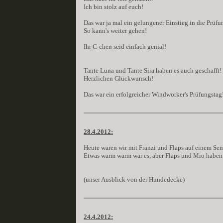
Ich bin stolz auf euch!
Das war ja mal ein gelungener Einstieg in die Prüfu
So kann's weiter gehen!
Ihr C-chen seid einfach genial!
Tante Luna und Tante Sira haben es auch geschafft!
Herzlichen Glückwunsch!
Das war ein erfolgreicher Windworker's Prüfungstag
28.4.2012:
Heute waren wir mit Franzi und Flaps auf einem Se
Etwas warm warm war es, aber Flaps und Mio haben
(unser Ausblick von der Hundedecke)
24.4.2012: