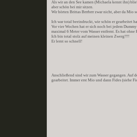
Als wir an den See kamen (Michaela kennt ihn) blie
aber schön bei mir sitzen.
Wir hörten Brittas Brrrbrrr zwar nicht, aber da Mio
Ich war total beeindruckt, wie schön er gearbeitet ha
Vor vier Wochen hat er sich noch bei jedem Dummy ge
maximal 6 Meter vom Wasser entfernt. Es hat ohne 
Ich bin total stolz auf meinen kleinen Zwerg!!!!
Er lernt so schnell!
Anschließend sind wir zum Wasser gegangen. Auf 
gearbeitet. Immer erst Mio und dann Fides (siehe Fi