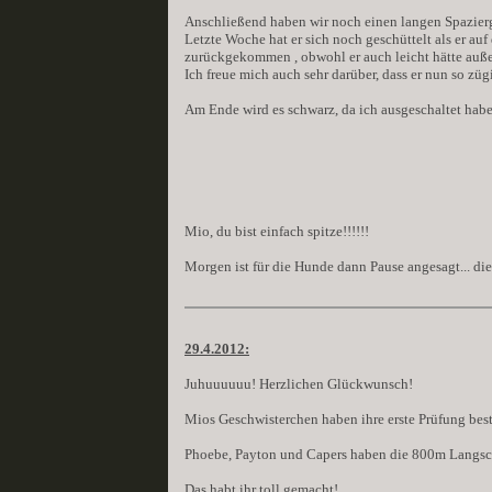
Anschließend haben wir noch einen langen Spazier
Letzte Woche hat er sich noch geschüttelt als er a
zurückgekommen , obwohl er auch leicht hätte auße
Ich freue mich auch sehr darüber, dass er nun so zü
Am Ende wird es schwarz, da ich ausgeschaltet habe
Mio, du bist einfach spitze!!!!!!
Morgen ist für die Hunde dann Pause angesagt... die 
29.4.2012:
Juhuuuuuu! Herzlichen Glückwunsch!
Mios Geschwisterchen haben ihre erste Prüfung bes
Phoebe, Payton und Capers haben die 800m Langschl
Das habt ihr toll gemacht!