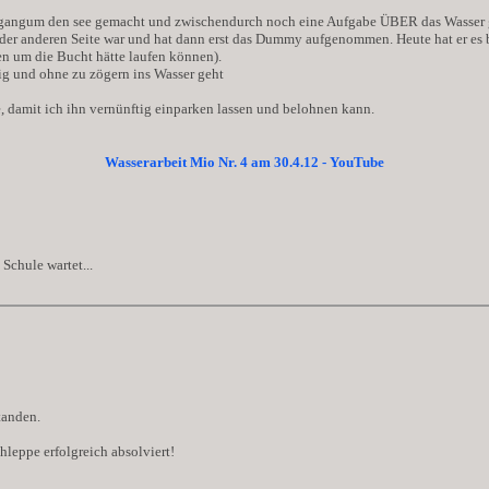
gangum den see gemacht und zwischendurch noch eine Aufgabe ÜBER das Wasser ge
uf der anderen Seite war und hat dann erst das Dummy aufgenommen. Heute hat er es
n um die Bucht hätte laufen können).
gig und ohne zu zögern ins Wasser geht
, damit ich ihn vernünftig einparken lassen und belohnen kann.
Wasserarbeit Mio Nr. 4 am 30.4.12 - YouTube
Schule wartet...
tanden.
eppe erfolgreich absolviert!