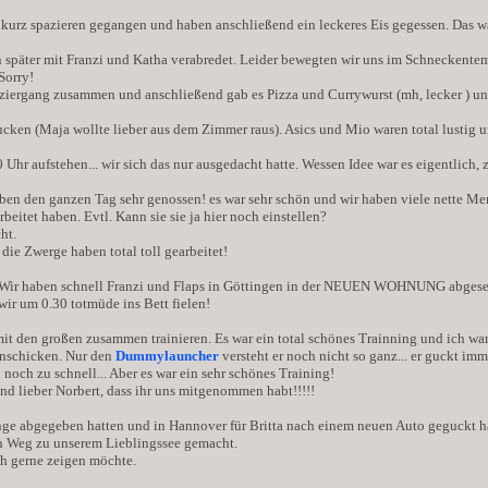
kurz spazieren gegangen und haben anschließend ein leckeres Eis gegessen. Das w
 später mit Franzi und Katha verabredet. Leider bewegten wir uns im Schneckente
Sorry!
ziergang zusammen und anschließend gab es Pizza und Currywurst (mh, lecker
) u
en (Maja wollte lieber aus dem Zimmer raus). Asics und Mio waren total lustig und
 Uhr aufstehen... wir sich das nur ausgedacht hatte. Wessen Idee war es eigentlich
ben den ganzen Tag sehr genossen! es war sehr schön und wir haben viele nette Me
beitet haben. Evtl. Kann sie sie ja hier noch einstellen?
cht.
r die Zwerge haben total toll gearbeitet!
ir haben schnell Franzi und Flaps in Göttingen in der NEUEN WOHNUNG abgesetzt 
wir um 0.30 totmüde ins Bett fielen!
 den großen zusammen trainieren. Es war ein total schönes Trainning und ich war 
ranschicken. Nur den
Dummylauncher
versteht er noch nicht so ganz... er guckt im
och zu schnell... Aber es war ein sehr schönes Training!
nd lieber Norbert, dass ihr uns mitgenommen habt!!!!!
inge abgegeben hatten und in Hannover für Britta nach einem neuen Auto geguckt 
en Weg zu unserem Lieblingssee gemacht.
ch gerne zeigen möchte.