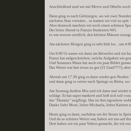
Anschließend sind wir mit Merve und Othello noch 
Dann ging es nach Göttinegen, wo wir zwei Stunden
nächsten Stau vorwärts... so kamen wir viel zu spät. 
Aber dennoch machten wir noch einen schönen Spa
Der letzte Abend in Franzis Studenten-WG.
es war sooooo niedlich, den kleinen Mäusen zuzuguck
Am nächsten Morgen ging es sehr früh los... um 4.00
Um 9.00 Ur waren wir dann im Abtweiler und wir ha
Franzi hat aufgeschrieben, welche Aufgaben wir gear
Und Susannes Mann hat auch ein paar Bilder gema
Das Wetter war fast etwas zu gut (31 Grad!!!!!!), abe
Abends um 17.30 ging es dann wieder gen Norden. W
und dann ging es weiter nach Springe zu Britta, wo 
Am Sonntag durften Mio und ich dann mal wieder mit
schlägt. Er hat super markiert und ließ sich toll vo
das "Dummy" wegfliegt. Das ist ihm irgendwie wohl n
Danke liebe Moni, lieber Michaela, lieber Karsten u
Heute ging es dann, nachdem wir die Steuer in Spr
Und da so schönes Wetter war, haben wir uns auf d
Dort haben wir ein paar Videos gemacht, die ich eu