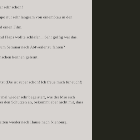
ar sehr schön!
mpo nur sehr langsam von einemStau in den
nd einen Film.
 Flaps wollte schlafen... Sehr golfig war das.
, zum Seminar nach Abtweiler zu fahren?
nschen kennen gelernt.
(Die ist super schön! Ich freue mich für euch!)
mal wieder sehr begeistert, wie der Mio sich
mer den Schützen an, bekommt aber nicht mit, dass
hatten wieder nach Hause nach Nienburg.