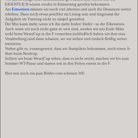
EIGENTLICH wissen wieder in Erinnerung gerufen bekommen.
Am
Einweisen
müssen wir noch viel arbeiten und auch die Distanzen weiter
erhöhen. Dazu noch etwas penibler im Lining sein und insgesamt die
Aufgaben im Training nicht zu simpel gestalten.
Der Mio kann mehr, wenn ich ihn mehr forder/ förder - so die Erkenntnis
Auch wenn wir noch nicht ganz so weit sind, werden wir uns Ende März
wohl beim WeserCup in der F versuchen (schließlich haben wir dort eine
Verabredung) und dann schauen, wo wir stehen und einfach fleißig weiter
trainieren.
Vorher gibt es, vorausgesetzt, dass wir Startplätze bekommen, noch einen A-
Start beim Nordcup.
Sollten wir beim WeserCup sehen, dass es nicht reicht, machen wir bis zum
Sommer WT-Pause und starten erst in den Ferien erneut in der F.
Hier nun noch ein paar Bilder vom schönen WE: