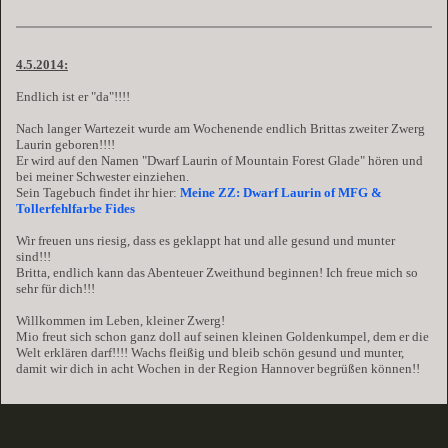
4.5.2014:
Endlich ist er "da"!!!!
Nach langer Wartezeit wurde am Wochenende endlich Brittas zweiter Zwerg
Laurin geboren!!!!
Er wird auf den Namen "Dwarf Laurin of Mountain Forest Glade" hören und
bei meiner Schwester einziehen.
Sein Tagebuch findet ihr hier:
Meine ZZ: Dwarf Laurin of MFG &
Tollerfehlfarbe Fides
Wir freuen uns riesig, dass es geklappt hat und alle gesund und munter
sind!!!
Britta, endlich kann das Abenteuer Zweithund beginnen! Ich freue mich so
sehr für dich!!!
Willkommen im Leben, kleiner Zwerg!
Mio freut sich schon ganz doll auf seinen kleinen Goldenkumpel, dem er die
Welt erklären darf!!!! Wachs fleißig und bleib schön gesund und munter,
damit wir dich in acht Wochen in der Region Hannover begrüßen können!!