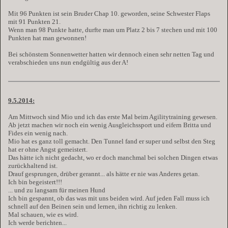
Mit 96 Punkten ist sein Bruder Chap 10. geworden, seine Schwester Flaps
mit 91 Punkten 21.
Wenn man 98 Punkte hatte, durfte man um Platz 2 bis 7 stechen und mit 100
Punkten hat man gewonnen!
Bei schönstem Sonnenwetter hatten wir dennoch einen sehr netten Tag und
verabschieden uns nun endgültig aus der A!
9.5.2014:
Am Mittwoch sind Mio und ich das erste Mal beim Agilitytraining gewesen.
Ab jetzt machen wir noch ein wenig Ausgleichssport und eifern Britta und
Fides ein wenig nach.
Mio hat es ganz toll gemacht. Den Tunnel fand er super und selbst den Steg
hat er ohne Angst gemeistert.
Das hätte ich nicht gedacht, wo er doch manchmal bei solchen Dingen etwas
zurückhaltend ist.
Drauf gesprungen, drüber gerannt... als hätte er nie was Anderes getan.
Ich bin begeistert!!!
... und zu langsam für meinen Hund
Ich bin gespannt, ob das was mit uns beiden wird. Auf jeden Fall muss ich
schnell auf den Beinen sein und lernen, ihn richtig zu lenken.
Mal schauen, wie es wird.
Ich werde berichten...