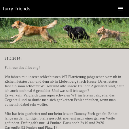
furry-friends
31.5.2014:
Puh, war das alles eng!
Wir fahren mit unserer schlechtesten WT-Platzierung (abgesehen vom nb in
Zichem letztes Jahr und dem nb in Liebenberg) nach Hause. Da es letztes
Jahr ein sooo schwerer WT war und alle unsere Freunde A gestartet sind, hatte
ich auch nochmal A gemeldet. Und was soll ich sagen?
Es war kein Vergleich zum super schweren WT im letzten Jahr, eher das
Gegenteil und so durfte man sich gar keinen Fehler erlauben, wenn man
vorne mit dabei sein wollte.
Mio hat fein gearbeitet und nur beim letzten Dummy Pech gehabt. Er hat
lange an der richtigen Stelle gesucht, aber erst nach einer ganzen Weile
gefunden. Dafür gab's nur 14 Punkte. Dazu noch 2x19 und 2x20.
Das ergibt 92 Punkte und Platz 17.