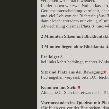
vergessen wir einfach wieder).
Leider haben wir zwei Nullen kassiert
Geruchsunterscheidung vertüdelt, abe
und viel Lob von der Richterin (Sus
damit leider trotzdem nur ein "gut" m
Abwechslung diesmal
Platz 3 und wi
2 Minunten Sitzen mit Blickkontak
3 Minuten liegen ohne Blickkontakt
Freifolge: 8
bei links kehrt bedrängt, rechter Winke
Sitz und Platz aus der Bewegung:
8
Fuß angehen verpasst, Sitz i.O., leich
Kommen mit Steh:
9
Ablage i.O., Steh i.O. etwas nach, Tem
Vorraussenden ins Quadrat mit Pla
(Sie blieb erst vor der Box stehen, d