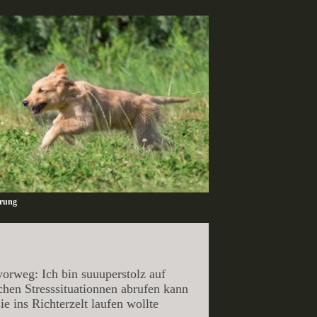
ärung
orweg: Ich bin suuuperstolz auf
chen Stresssituationnen abrufen kann
ie ins Richterzelt laufen wollte