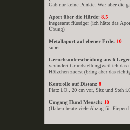
Gab nur keine Punkte. War aber die ga
Aport über die Hürde:
8,5
insgesamt flüssiger (ich hätte das Apo
Übung)
Metallaport auf ebener Erde:
10
super
Geruchsunterscheidung aus 6 Gege
verändert Grundstellung(weil ich das 
Hölzchen zuerst (bring aber das richti
Kontrolle auf Distanz
8
Platz i.O., 20 cm vor, Sitz und Steh i.
Umgang Hund Mensch:
10
(Haben heute viele Abzug für Fiepen