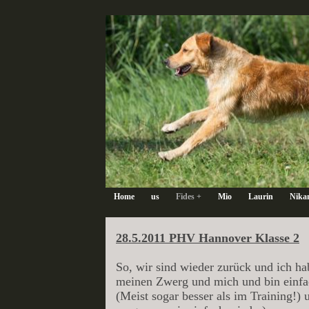
Home
us
Fides +
Mio
Laurin
Nika
28.5.2011 PHV Hannover Klasse 2
So, wir sind wieder zurück und ich h
meinen Zwerg und mich und bin einfach
(Meist sogar besser als im Training!) 