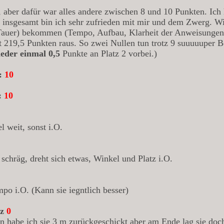
, aber dafür war alles andere zwischen 8 und 10 Punkten. Ich
r insgesamt bin ich sehr zufrieden mit mir und dem Zwerg. W
i Tauer) bekommen (Tempo, Aufbau, Klarheit der Anweisunge
it 219,5 Punkten raus. So zwei Nullen tun trotz 9 suuuuuper B
eder einmal 0,5
Punkte an Platz 2 vorbei.)
t:
10
:
10
l weit, sonst i.O.
t schräg, dreht sich etwas, Winkel und Platz i.O.
po i.O. (Kann sie iegntlich besser)
tz
0
ann habe ich sie 3 m zurückgeschickt aber am Ende lag sie do