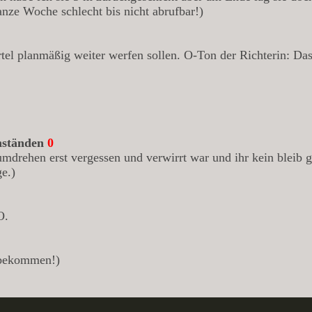
nze Woche schlecht bis nicht abrufbar!)
rtel planmäßig weiter werfen sollen. O-Ton der Richterin: Das 
nständen
0
umdrehen erst vergessen und verwirrt war und ihr kein bleib 
ge.)
O.
 bekommen!)