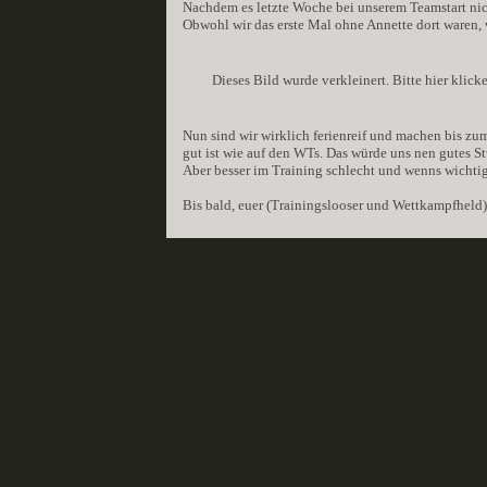
Nachdem es letzte Woche bei unserem Teamstart nich
Obwohl wir das erste Mal ohne Annette dort waren, w
Dieses Bild wurde verkleinert. Bitte hier klic
Nun sind wir wirklich ferienreif und machen bis zum 
gut ist wie auf den WTs. Das würde uns nen gutes St
Aber besser im Training schlecht und wenns wichtig
Bis bald, euer (Trainingslooser und Wettkampfheld)