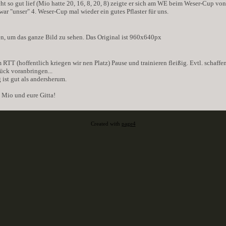
t so gut lief (Mio hatte 20, 16, 8, 20, 8) zeigte er sich am WE beim Weser-Cup von
ar "unser" 4. Weser-Cup mal wieder ein gutes Pflaster für uns.
ken, um das ganze Bild zu sehen. Das Original ist 960x640px
RTT (hoffentlich kriegen wir nen Platz) Pause und trainieren fleißig. Evtl. schaffe
ück voranbringen...
 ist gut als andersherum.
 Mio und eure Gitta!
Created with
page4