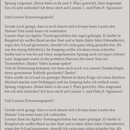
Sprung vergessen. (Sonst hätte es da zum 3. Platz gereicht). Also insgesamt
bin ich sehr zufrieden! Ich freue mich auf Laurins 1. und Fides 8. Agisaison!
Und Laurins Erinnerungsspieli!
Gerade noch gesagt, dass es noch dauert und schwups kann Laurin den
Slalom! Und somit kann ich verkünden:
Laurins Start ins Agility-Turniergeschehen hat super geklappt. Er durfte in
Burgdorf als weißer Hund an den Start und er hätte (hätte hätte Fahrradkette)
sogar den A-Lauf gewonnen, obwohl ich extra ganz ruhig gelaufen bin. (Er
war der einzig fehlerfreie). Im Jumping wollte ich dann etwas schneller
laufen und es war bis auf einen ausgelassenen Sprung auch ein super schöner
Lauf. Insgesamt waren es die perfekten Parcours für einen Start ins
Turnierleben. Danke! Video kommt später!
Und als Erinnerung bekamen wir dann auch noch von unserer Teamkollegin
deren gewonnene Schleife geschenkt! Danke!
Fides wurde im A-Lauf ein grottiger Slalom in deren Folge ich einen falschen
Wechsel machte zum Verhängnis und im Jumping habe ich einfach einen
Sprung vergessen. (Sonst hätte es da zum 3. Platz gereicht). Also insgesamt
bin ich sehr zufrieden! Ich freue mich auf Laurins 1. und Fides 8. Agisaison!
Und Laurins Erinnerungsspieli!
Gerade noch gesagt, dass es noch dauert und schwups kann Laurin den
Slalom! Und somit kann ich verkünden:
Laurins Start ins Agility-Turniergeschehen hat super geklappt. Er durfte in
Burgdorf als weißer Hund an den Start und er hätte (hätte hätte Fahrradkette)
sogar den A-Lauf gewonnen, obwohl ich extra ganz ruhig gelaufen bin. (Er