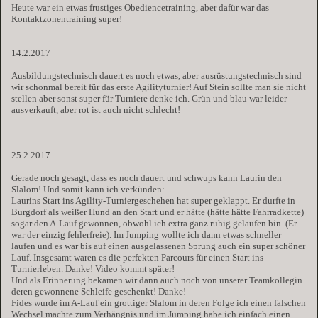
Heute war ein etwas frustiges Obediencetraining, aber dafür war das
Kontaktzonentraining super!
14.2.2017
Ausbildungstechnisch dauert es noch etwas, aber ausrüstungstechnisch sind
wir schonmal bereit für das erste Agilityturnier! Auf Stein sollte man sie nicht
stellen aber sonst super für Turniere denke ich. Grün und blau war leider
ausverkauft, aber rot ist auch nicht schlecht!
25.2.2017
Gerade noch gesagt, dass es noch dauert und schwups kann Laurin den
Slalom! Und somit kann ich verkünden:
Laurins Start ins Agility-Turniergeschehen hat super geklappt. Er durfte in
Burgdorf als weißer Hund an den Start und er hätte (hätte hätte Fahrradkette)
sogar den A-Lauf gewonnen, obwohl ich extra ganz ruhig gelaufen bin. (Er
war der einzig fehlerfreie). Im Jumping wollte ich dann etwas schneller
laufen und es war bis auf einen ausgelassenen Sprung auch ein super schöner
Lauf. Insgesamt waren es die perfekten Parcours für einen Start ins
Turnierleben. Danke! Video kommt später!
Und als Erinnerung bekamen wir dann auch noch von unserer Teamkollegin
deren gewonnene Schleife geschenkt! Danke!
Fides wurde im A-Lauf ein grottiger Slalom in deren Folge ich einen falschen
Wechsel machte zum Verhängnis und im Jumping habe ich einfach einen