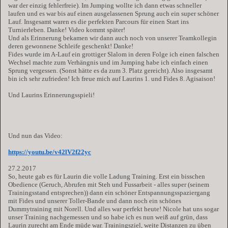
war der einzig fehlerfreie). Im Jumping wollte ich dann etwas schneller
laufen und es war bis auf einen ausgelassenen Sprung auch ein super schöner
Lauf. Insgesamt waren es die perfekten Parcours für einen Start ins
Turnierleben. Danke! Video kommt später!
Und als Erinnerung bekamen wir dann auch noch von unserer Teamkollegin
deren gewonnene Schleife geschenkt! Danke!
Fides wurde im A-Lauf ein grottiger Slalom in deren Folge ich einen falschen
Wechsel machte zum Verhängnis und im Jumping habe ich einfach einen
Sprung vergessen. (Sonst hätte es da zum 3. Platz gereicht). Also insgesamt
bin ich sehr zufrieden! Ich freue mich auf Laurins 1. und Fides 8. Agisaison!
Und Laurins Erinnerungsspieli!
Und nun das Video:
https://youtu.be/v42lV2f22yc
27.2.2017
So, heute gab es für Laurin die volle Ladung Training. Erst ein bisschen
Obedience (Geruch, Abrufen mit Steh und Fussarbeit - alles super (seinem
Trainingsstand entsprechen)) dann ein schöner Entspannungsspaziergang
mit Fides und unserer Toller-Bande und dann noch ein schönes
Dummytraining mit Norell. Und alles war perfekt heute! Nicole hat uns sogar
unser Training nachgemessen und so habe ich es nun weiß auf grün, dass
Laurin zurecht am Ende müde war. Trainingsziel, weite Distanzen zu üben