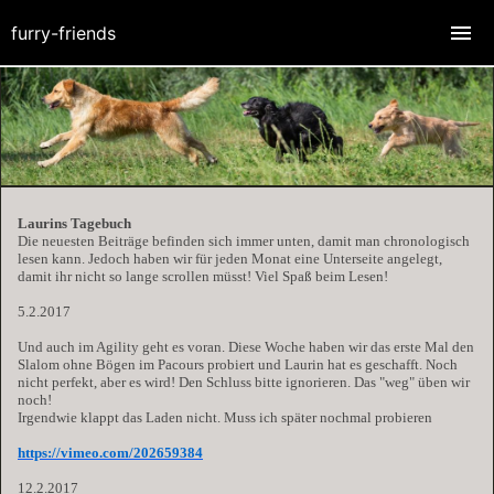
furry-friends
Laurins Tagebuch
Die neuesten Beiträge befinden sich immer unten, damit man chronologisch
lesen kann. Jedoch haben wir für jeden Monat eine Unterseite angelegt,
damit ihr nicht so lange scrollen müsst! Viel Spaß beim Lesen!
5.2.2017
Und auch im Agility geht es voran. Diese Woche haben wir das erste Mal den
Slalom ohne Bögen im Pacours probiert und Laurin hat es geschafft. Noch
nicht perfekt, aber es wird! Den Schluss bitte ignorieren. Das "weg" üben wir
noch!
Irgendwie klappt das Laden nicht. Muss ich später nochmal probieren
https://vimeo.com/202659384
12.2.2017