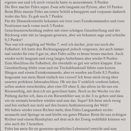
eigenes war und ich noch versucht hatte es anzuwärmen. 9 Punkte
Die Box machte Fides super. Zwar sehr langsam zur Pylone, aber 10 Punkte
Beim Blitz musste Fides am ersten Schild schnuppern und verpasste dadurch
leider das Sitz. Es gab noch 7 Punkte.
Für die Distanzkontrolle bekamen wir trotz zwei Extrakommandos und zwei
Positionen nach vorne noch 5 Punkte.
Geruchsunterscheidung endete mit einer schrägen Grundstellung und der
Rückweg wäre mir zu langsam gewesen, aber wir bekamen sage und schreibe
9,5 Punkte!
Nun war ich entgültig auf Wolke 7, weil ich dachte, jetzt nur noch die
Fußarbeit. Ich hatte den Richtungsapport jedoch vergessen, der auch immer
mal wieder für eine 0 gut ist, aber Fides sollte es heute besser machen. Auch
wieder recht langsam und ewig langes Aufnehmen aber wieder 9 Punkte.
Zum Abschluss die Fußarbeit, die ebenfalls so gut wie selten klappte. Eine
Grundstellung fehlte zwar und ein Tischabbauknall führte zum kurzen
Hängen und einem Extrakommando, aber es wurden am Ende 8,5 Punkte.
Insgesamt war mein Hund einfach nur cooool! Ich freue mich riesig über
unseren perfekten Jahresabschluss. Ob wir das V wirklich verdient haben,
sollen andere entscheiden, aber eine O3 ohne 0, das allein ist für uns ein
Riesenerfolg, mit dem ich nie gerechnet hatte. Noch in der Woche vor der
Prüfung dachte ich, dass es ein Riesenfehler war, in die 3 zu gehen und dass
wir sie niemals bestehen würden und nun das. Super! Ich freue mich riesig
und bin einfach nur stolz auf den besten Authistenzwerg der Welt!
Wir haben wieder einen Richter mehr, dem Fides Langsamheit nichts
ausmacht und Springe ist und bleibt ein gutes Pflaster. Beim für uns richtigen
Richter und einem Hundeplatz auf dem sich der Zwerg wohlfühlt können wir
also auch die 3 bestehen.
Fides hat mein für sie gesetztes sportliches Lebensziel erreicht und nun