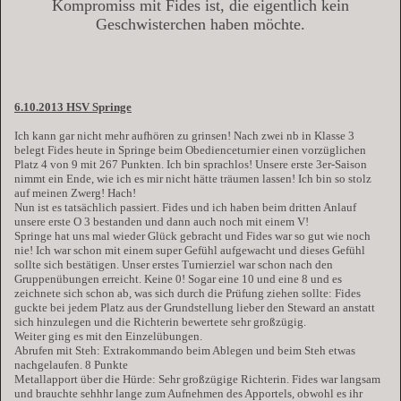
Kompromiss mit Fides ist, die eigentlich kein
Geschwisterchen haben möchte.
6.10.2013 HSV Springe
Ich kann gar nicht mehr aufhören zu grinsen! Nach zwei nb in Klasse 3
belegt Fides heute in Springe beim Obedienceturnier einen vorzüglichen
Platz 4 von 9 mit 267 Punkten. Ich bin sprachlos! Unsere erste 3er-Saison
nimmt ein Ende, wie ich es mir nicht hätte träumen lassen! Ich bin so stolz
auf meinen Zwerg! Hach!
Nun ist es tatsächlich passiert. Fides und ich haben beim dritten Anlauf
unsere erste O 3 bestanden und dann auch noch mit einem V!
Springe hat uns mal wieder Glück gebracht und Fides war so gut wie noch
nie! Ich war schon mit einem super Gefühl aufgewacht und dieses Gefühl
sollte sich bestätigen. Unser erstes Turnierziel war schon nach den
Gruppenübungen erreicht. Keine 0! Sogar eine 10 und eine 8 und es
zeichnete sich schon ab, was sich durch die Prüfung ziehen sollte: Fides
guckte bei jedem Platz aus der Grundstellung lieber den Steward an anstatt
sich hinzulegen und die Richterin bewertete sehr großzügig.
Weiter ging es mit den Einzelübungen.
Abrufen mit Steh: Extrakommando beim Ablegen und beim Steh etwas
nachgelaufen. 8 Punkte
Metallapport über die Hürde: Sehr großzügige Richterin. Fides war langsam
und brauchte sehhhr lange zum Aufnehmen des Apportels, obwohl es ihr