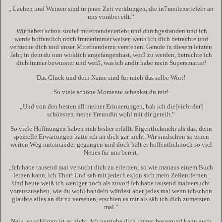
„ Lachen und Weinen sind in jener Zeit verklungen, die in7meilenstiefeln an
uns vorüber eilt.“
Wir haben schon soviel miteinander erlebt und durchgestanden und ich
werde hoffentlich noch immerimmer weiser, wenn ich dich betrachte und
versuche dich und unser Miteinanderzu verstehen. Gerade in diesem letzten
Jahr, in dem du nun wirklich angefangenhast, weiß zu werden, betrachte ich
dich immer bewusster und weiß, was ich andir habe mein Supersmartie!
Das Glück und dein Name sind für mich das selbe Wort!
So viele schöne Momente schenkst du mir!
„Und von den besten all meiner Erinnerungen, hab ich die[viele der]
schönsten meine Freundin wohl mit dir geteilt.“
So viele Hoffnungen haben sich bisher erfüllt. Eigentlichmehr als das, denn
spezielle Erwartungen hatte ich an dich gar nicht. Wir sindschon so einen
weiten Weg miteinander gegangen und doch hält er hoffentlichnoch so viel
Neues für uns bereit.
„Ich habe tausend mal versucht dich zu erlernen; so wie manaus einem Buch
lernen kann, ich Thor! Und sah mit jeder Lexion sich mein Zeilentfernen.
Und heute weiß ich weniger noch als zuvor! Ich habe tausend malversucht
vorauszusehen, wie du wohl handeln würdest aber jedes mal wenn ichschon
glaubte alles an dir zu versehen, erschien es mir als säh ich dich zumersten
mal.“
Nein, so schlimm ist es nicht. Ich verstehe dich immer besserund kann auch