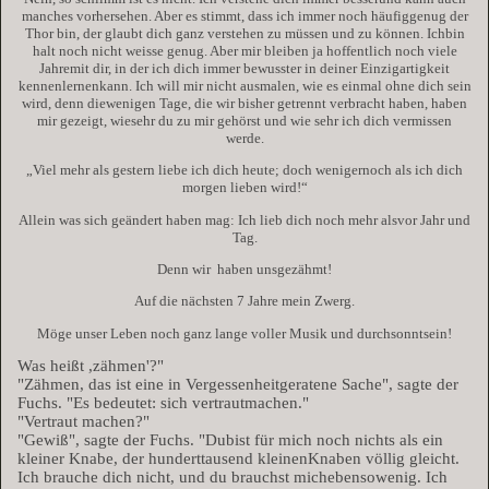
manches vorhersehen. Aber es stimmt, dass ich immer noch häufiggenug der
Thor bin, der glaubt dich ganz verstehen zu müssen und zu können. Ichbin
halt noch nicht weisse genug. Aber mir bleiben ja hoffentlich noch viele
Jahremit dir, in der ich dich immer bewusster in deiner Einzigartigkeit
kennenlernenkann. Ich will mir nicht ausmalen, wie es einmal ohne dich sein
wird, denn diewenigen Tage, die wir bisher getrennt verbracht haben, haben
mir gezeigt, wiesehr du zu mir gehörst und wie sehr ich dich vermissen
werde.
„Viel mehr als gestern liebe ich dich heute; doch wenigernoch als ich dich
morgen lieben wird!“
Allein was sich geändert haben mag: Ich lieb dich noch mehr alsvor Jahr und
Tag.
Denn wir
haben unsgezähmt!
Auf die nächsten 7 Jahre mein Zwerg.
Möge unser Leben noch ganz lange voller Musik und durchsonntsein!
Was heißt ,zähmen'?"
"Zähmen, das ist eine in Vergessenheitgeratene Sache", sagte der
Fuchs. "Es bedeutet: sich vertrautmachen."
"Vertraut machen?"
"Gewiß", sagte der Fuchs. "Dubist für mich noch nichts als ein
kleiner Knabe, der hunderttausend kleinenKnaben völlig gleicht.
Ich brauche dich nicht, und du brauchst michebensowenig. Ich