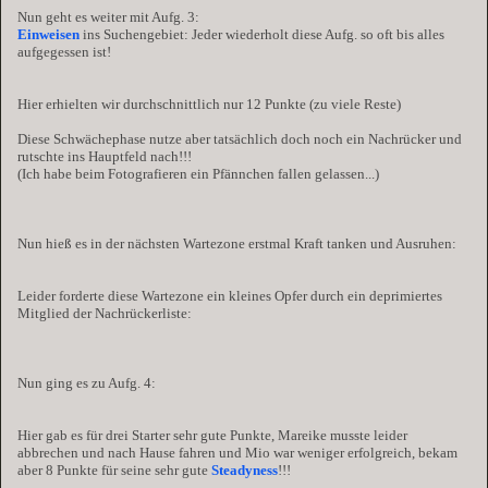
Nun geht es weiter mit Aufg. 3:
Einweisen
ins Suchengebiet: Jeder wiederholt diese Aufg. so oft bis alles
aufgegessen ist!
Hier erhielten wir durchschnittlich nur 12 Punkte (zu viele Reste)
Diese Schwächephase nutze aber tatsächlich doch noch ein Nachrücker und
rutschte ins Hauptfeld nach!!!
(Ich habe beim Fotografieren ein Pfännchen fallen gelassen...)
Nun hieß es in der nächsten Wartezone erstmal Kraft tanken und Ausruhen:
Leider forderte diese Wartezone ein kleines Opfer durch ein deprimiertes
Mitglied der Nachrückerliste:
Nun ging es zu Aufg. 4:
Hier gab es für drei Starter sehr gute Punkte, Mareike musste leider
abbrechen und nach Hause fahren und Mio war weniger erfolgreich, bekam
aber 8 Punkte für seine sehr gute
Steadyness
!!!