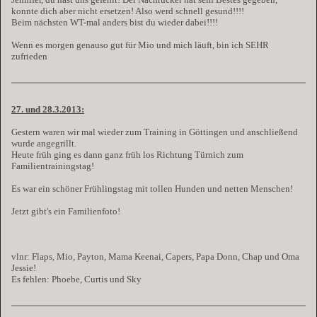
konnte dich aber nicht ersetzen! Also werd schnell gesund!!!!
Beim nächsten WT-mal anders bist du wieder dabei!!!!
Wenn es morgen genauso gut für Mio und mich läuft, bin ich SEHR
zufrieden
27. und 28.3.2013:
Gestern waren wir mal wieder zum Training in Göttingen und anschließend
wurde angegrillt.
Heute früh ging es dann ganz früh los Richtung Türnich zum
Familientrainingstag!
Es war ein schöner Frühlingstag mit tollen Hunden und netten Menschen!
Jetzt gibt's ein Familienfoto!
vlnr: Flaps, Mio, Payton, Mama Keenai, Capers, Papa Donn, Chap und Oma
Jessie!
Es fehlen: Phoebe, Curtis und Sky