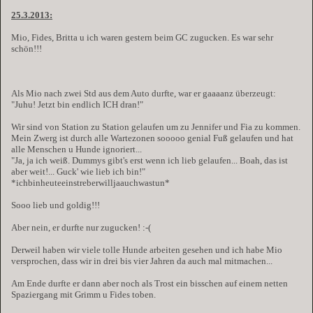
25.3.2013:
Mio, Fides, Britta u ich waren gestern beim GC zugucken. Es war sehr
schön!!!
Als Mio nach zwei Std aus dem Auto durfte, war er gaaaanz überzeugt:
"Juhu! Jetzt bin endlich ICH dran!"
Wir sind von Station zu Station gelaufen um zu Jennifer und Fia zu kommen.
Mein Zwerg ist durch alle Wartezonen sooooo genial Fuß gelaufen und hat
alle Menschen u Hunde ignoriert...
"Ja, ja ich weiß. Dummys gibt's erst wenn ich lieb gelaufen... Boah, das ist
aber weit!... Guck' wie lieb ich bin!"
*ichbinheuteeinstreberwilljaauchwastun*
Sooo lieb und goldig!!!
Aber nein, er durfte nur zugucken! :-(
Derweil haben wir viele tolle Hunde arbeiten gesehen und ich habe Mio
versprochen, dass wir in drei bis vier Jahren da auch mal mitmachen...
Am Ende durfte er dann aber noch als Trost ein bisschen auf einem netten
Spaziergang mit Grimm u Fides toben.