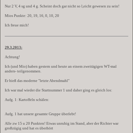
Nur 2 V, 4 sg und 4 g. Scheint doch gar nicht so l,eicht gewesen zu sein!
Mios Punkte: 20, 19, 16, 0, 10, 20
Ich freue mich!
29.3.2013:
Achtung!
Ich (und Mio) haben gestern und heute an einem zweitägigen WT-mal
anders- teilgenommen.
Er hieß das moderne "letzte Abendmahl"
Ich war mal wieder die Startnummer 1 und daher ging es gleich los:
Aufg. 1: Kartoffeln schälen:
Aufg. 1 hat unsere gesamte Gruppe überlebt!
Alle zw 15 u 20 Punkten! Etwas unruhig im Stand, aber der Richter war
großzügig und hat es überhört