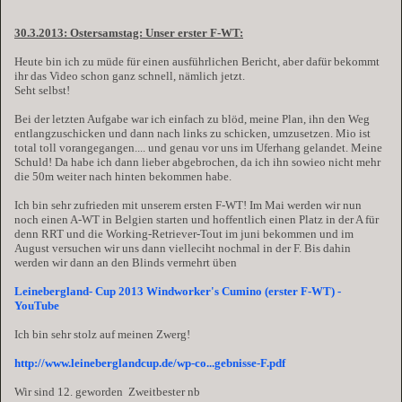
30.3.2013: Ostersamstag: Unser erster F-WT:
Heute bin ich zu müde für einen ausführlichen Bericht, aber dafür bekommt
ihr das Video schon ganz schnell, nämlich jetzt.
Seht selbst!
Bei der letzten Aufgabe war ich einfach zu blöd, meine Plan, ihn den Weg
entlangzuschicken und dann nach links zu schicken, umzusetzen. Mio ist
total toll vorangegangen.... und genau vor uns im Uferhang gelandet. Meine
Schuld! Da habe ich dann lieber abgebrochen, da ich ihn sowieo nicht mehr
die 50m weiter nach hinten bekommen habe.
Ich bin sehr zufrieden mit unserem ersten F-WT! Im Mai werden wir nun
noch einen A-WT in Belgien starten und hoffentlich einen Platz in der A für
denn RRT und die Working-Retriever-Tout im juni bekommen und im
August versuchen wir uns dann vielleciht nochmal in der F. Bis dahin
werden wir dann an den Blinds vermehrt üben
Leinebergland- Cup 2013 Windworker's Cumino (erster F-WT) -
YouTube
Ich bin sehr stolz auf meinen Zwerg!
http://www.leineberglandcup.de/wp-co...gebnisse-F.pdf
Wir sind 12. geworden
Zweitbester nb