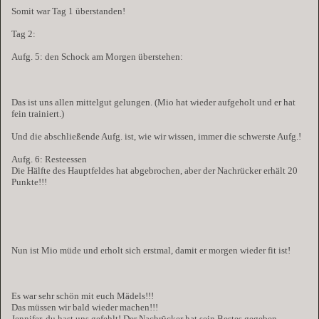
Somit war Tag 1 überstanden!
Tag 2:
Aufg. 5: den Schock am Morgen überstehen:
Das ist uns allen mittelgut gelungen. (Mio hat wieder aufgeholt und er hat
fein trainiert.)
Und die abschließende Aufg. ist, wie wir wissen, immer die schwerste Aufg.!
Aufg. 6: Resteessen
Die Hälfte des Hauptfeldes hat abgebrochen, aber der Nachrücker erhält 20
Punkte!!!
Nun ist Mio müde und erholt sich erstmal, damit er morgen wieder fit ist!
Es war sehr schön mit euch Mädels!!!
Das müssen wir bald wieder machen!!!
Jennifer, du hast uns gefehlt! Der Nachrücker hat sein Bestes gegeben,