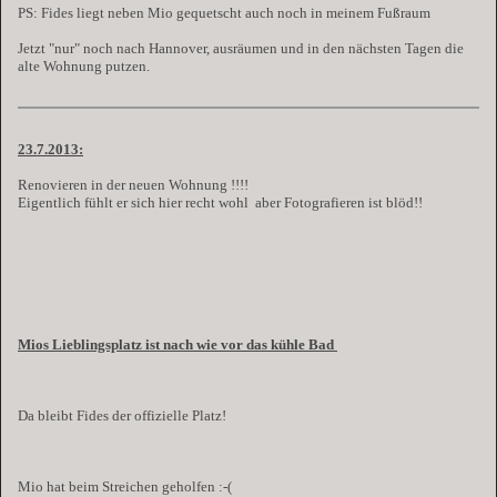
PS: Fides liegt neben Mio gequetscht auch noch in meinem Fußraum
Jetzt "nur" noch nach Hannover, ausräumen und in den nächsten Tagen die
alte Wohnung putzen.
23.7.2013:
Renovieren in der neuen Wohnung !!!!
Eigentlich fühlt er sich hier recht wohl
aber Fotografieren ist blöd!!
Mios Lieblingsplatz ist nach wie vor das kühle Bad
Da bleibt Fides der offizielle Platz!
Mio hat beim Streichen geholfen :-(