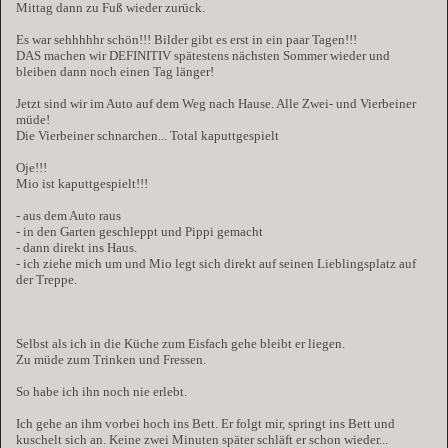
Mittag dann zu Fuß wieder zurück.
Es war sehhhhhr schön!!! Bilder gibt es erst in ein paar Tagen!!!
DAS machen wir DEFINITIV spätestens nächsten Sommer wieder und
bleiben dann noch einen Tag länger!
Jetzt sind wir im Auto auf dem Weg nach Hause. Alle Zwei- und Vierbeiner
müde!
Die Vierbeiner schnarchen... Total kaputtgespielt
Oje!!!
Mio ist kaputtgespielt!!!
- aus dem Auto raus
- in den Garten geschleppt und Pippi gemacht
- dann direkt ins Haus.
- ich ziehe mich um und Mio legt sich direkt auf seinen Lieblingsplatz auf
der Treppe.
Selbst als ich in die Küche zum Eisfach gehe bleibt er liegen.
Zu müde zum Trinken und Fressen.
So habe ich ihn noch nie erlebt.
Ich gehe an ihm vorbei hoch ins Bett. Er folgt mir, springt ins Bett und
kuschelt sich an. Keine zwei Minuten später schläft er schon wieder...