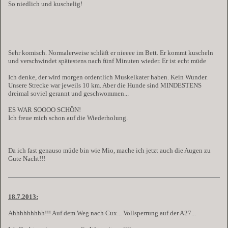
So niedlich und kuschelig!
Sehr komisch. Normalerweise schläft er nieeee im Bett. Er kommt kuscheln
und verschwindet spätestens nach fünf Minuten wieder. Er ist echt müde
Ich denke, der wird morgen ordentlich Muskelkater haben. Kein Wunder.
Unsere Strecke war jeweils 10 km. Aber die Hunde sind MINDESTENS
dreimal soviel gerannt und geschwommen...
ES WAR SOOOO SCHÖN!
Ich freue mich schon auf die Wiederholung.
Da ich fast genauso müde bin wie Mio, mache ich jetzt auch die Augen zu
Gute Nacht!!!
18.7.2013:
Ahhhhhhhhh!!! Auf dem Weg nach Cux... Vollsperrung auf der A27...