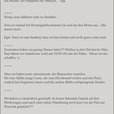
Ich fürchte, wir verpassen die Wattzeit... :-((((
--------
Nunja, kurz dahinter wäre ne Ausfahrt...
Jetzt ist erstmal der Rettungshubschrauber da und hat den Motor aus... Das
dauert noch...
Egal. Sind wir mal dankbar, dass wir hier hinten und nicht ganz vorne sind.
---------
Zumindest haben wir genug Wasser dabei!!! Wollten ja drei Std durchs Watt...
Nun fahren wir stattdessen wohl um 16.00 Uhr mit der Fähre... Wenn wir das
schaffen :-(
--------
Aber wir haben nette mitwartende, die Brauseufos verteilen.
Die eine Hälfte junge Leute, die zum Deichbrand wollen und ihre Party
einfach hier beginnen lassen und die andere Hälfte seilspringende Kinder...
--------
Wir haben es tatsächlich geschafft. In letzter Sekunde Gepäck auf den
Pferdewagen und nach einer tollen Wanderung noch kurz vor der Flut auf
Neuwerk gelandet!!!!