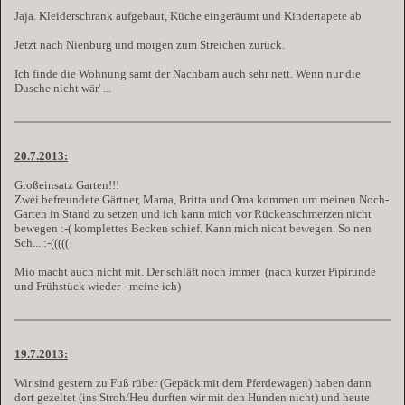
Jaja. Kleiderschrank aufgebaut, Küche eingeräumt und Kindertapete ab
Jetzt nach Nienburg und morgen zum Streichen zurück.
Ich finde die Wohnung samt der Nachbarn auch sehr nett. Wenn nur die
Dusche nicht wär' ...
20.7.2013:
Großeinsatz Garten!!!
Zwei befreundete Gärtner, Mama, Britta und Oma kommen um meinen Noch-
Garten in Stand zu setzen und ich kann mich vor Rückenschmerzen nicht
bewegen :-( komplettes Becken schief. Kann mich nicht bewegen. So nen
Sch... :-(((((
Mio macht auch nicht mit. Der schläft noch immer
(nach kurzer Pipirunde
und Frühstück wieder - meine ich)
19.7.2013:
Wir sind gestern zu Fuß rüber (Gepäck mit dem Pferdewagen) haben dann
dort gezeltet (ins Stroh/Heu durften wir mit den Hunden nicht) und heute